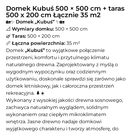
Domek Kubuś 500 × 500 cm + taras
500 x 200 cm Łącznie 35 m2
🏡✨
Domek „Kubuś”
✨🏡
📐
Wymiary domku:
500 × 500 cm
🌿
Taras:
500 × 200 cm
📏
Łączna powierzchnia:
35 m²
Domek
„Kubuś”
to wyjątkowe połączenie
przestrzeni, komfortu i przytulnego klimatu
naturalnego drewna. Zaprojektowany z myślą o
wygodnym wypoczynku oraz codziennym
użytkowaniu, doskonale sprawdzi się zarówno jako
domek letniskowy, jak i całoroczna przestrzeń
rekreacyjna. 🌲☀️
Wykonany z wysokiej jakości drewna sosnowego,
zachwyca naturalnym wyglądem, solidnym
wykonaniem oraz ciepłym mikroklimatem
wnętrza. Jasne drewno nadaje domkowi
wyjątkowego charakteru i tworzy atmosferę, do