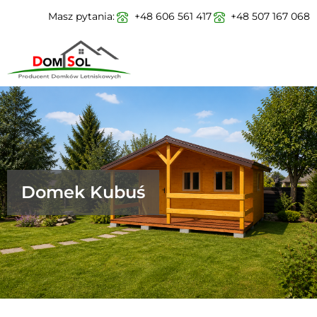
Masz pytania:
+48 606 561 417
+48 507 167 068
Domek Kubuś