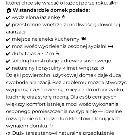
której chce się wracać o każdej porze roku. 🪵✨
🏠
W standardzie domek posiada:
✔️ wydzieloną łazienkę 🚿
✔️ przestronne wnętrze z możliwością dowolnej
aranżacji
✔️ miejsce na aneks kuchenny 🍽️
✔️ możliwość wydzielenia osobnej sypialni 🛏️
✔️ duży taras 5 × 2 m ☕
✔️ solidną konstrukcję z drewna sosnowego
✔️ naturalny i przytulny klimat wnętrza 🌿
Dzięki powierzchni użytkowej domek daje dużą
swobodę aranżacji. Bez problemu można stworzyć
wygodną część dzienną, miejsce do odpoczynku,
kuchnię oraz strefę nocną. Dla osób ceniących
większy komfort istnieje możliwość wykonania
osobnego pomieszczenia na sypialnię — idealne
rozwiązanie dla rodzin lub klientów planujących
wynajem domku. ✨
🌿 Duży taras stanowi naturalne przedłużenie